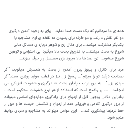
همه ی ما میدانیم که یک دست صدا ندارد…
برای به وجود آمدن درگیری
دو نفر نقش دارند…و دو طرف برای رسیدن به نقطه ی اوج مشاجره با
یکدیگر مشارکت میکنند…
برای مثال زن و شوهر درباره ی مسائل مالی
شروع به بحث میکنند…
به تدریج بحث بالا میگیرد, بی احترامی و توهین
شروع میشود…
تن صداها بالا میرود ،زن مسلسل وار حرف میزند…
مرد برای کنترل و پیروز بیرون آمدن از بحث به همسرش میگوید: "اگر
صدایت درآید تو را میزنم"…
پاسخ زن نیز در اغلب موارد روشن است:"اگر
مردی بزن"…
به این ترتیب پایان بحث به درگیری و خشونت فیزیکی می
انجامد…
….
پر واضح است که استفاده از هر نوع خشونت محکوم است…
بنابراین تلاش زوجین قبل از ازدواج برای یادگیری مهارتهای اساسی میتواند
از بروز درگیری کلامی و فیزیکی بعد از ازدواج و شکستن حرمت ها و عبور از
خط قرمزها پیشگیری کند…
این عوامل میتواند به مشاجره و سردی روابط
منجر شود…