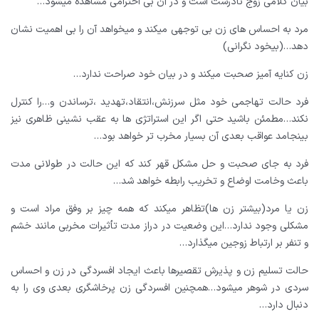
بیان کلامی زوج نادرست است و در آن بی احترامی مشاهده میشود…
مرد به احساس های زن بی توجهی میکند و میخواهد آن را بی اهمیت نشان
دهد…(بیخود نگرانی)
زن کنایه آمیز صحبت میکند و در بیان خود صراحت ندارد…
فرد حالت تهاجمی خود مثل سرزنش،انتقاد،تهدید ،ترساندن و…را کنترل
نکند…مطمئن باشید حتی اگر این استراتژی ها به عقب نشینی ظاهری نیز
بینجامد عواقب بعدی آن بسیار مخرب تر خواهد بود…
فرد به جای صحبت و حل مشکل قهر کند که این حالت در طولانی مدت
باعث وخامت اوضاع و تخریب رابطه خواهد شد…
زن یا مرد(بیشتر زن ها)تظاهر میکند که همه چیز بر وفق مراد است و
مشکلی وجود ندارد…این وضعیت در دراز مدت تأثیرات مخربی مانند خشم
و تنفر بر ارتباط زوجین میگذارد…
حالت تسلیم زن و پذیرش تقصیرها باعث ایجاد افسردگی در زن و احساس
سردی در شوهر میشود…همچنین افسردگی زن پرخاشگری بعدی وی را به
دنبال دارد…