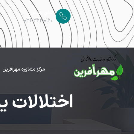
تلفن تماس
031-32210120
مرکز مشاوره مهرآفرین
اختلالات ی