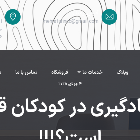
آدرس ایمیل
آ
mehrafarincc@gmail.com
ا
خ
6
وبلاگ
خدمات ما
فروشگاه
تماس با ما
د
4 جولای 2025
ادگیری در کودکان ق
است؟!!!