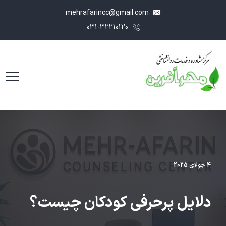
mehrafarincc@gmail.com
031-32210120
4 جولای 2025
دلایل پرحرفی کودکان چیست؟