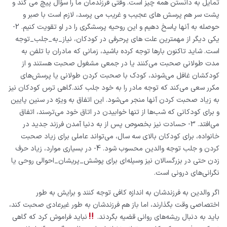
تمایل به دانستن همه چیز است. وقتی فرزندمان ما را سؤال پیچ می کند و
پشت سر هم پرسش های عجیب و غریب می پرسد، لازم است با صبر و
حوصله به آنها پاسخ دهیم و این روحیه پرسشگری را در او تقویت کنیم.
2-
یکی دیگر از مهمترین علت های پرحرفی در کودکان، نیاز_به_جلب_توجه
است. شاید تاکنون بارها توجه کرده باشید، زمانی که مادران با تلفن به
مدت طولانی صحبت می‌کنند یا در جمعی مشغول صحبت هستند و از
کودکشان غافل می‌شوند، کودک با صحبت کردن طولانی یا پرسش‌های
مکرر سعی می‌کند که توجه مادر را به خود جلب کند.گاهی ترس کودکان نیز
به زیاد صحبت کردن آنها منجر می‌شود. این اتفاق به ویژه در سنین پایین
و برای کودکانی که شب‌ها از تنها خوابیدن در اتاق خود می‌ترسند، اتفاق
می‌افتد.
3- حسادت نیز بخصوص پس از به دنیا آمدن فرزند جدید در
خانواده، برای کودکان بالای سه سال، می‌تواند عاملی برای زیاد صحبت
کردن و جلب توجه والدین محسوب شود.
4- در بسیاری موارد، زیاد حرف
زدن حتی در بزرگسالان نیز وسیله‌ای برای پوشش_پریشان_احوالی روحی یا
نگرانی‌های درونی است.
اگر والدین به فرزندشان به اندازه کافی توجه کنند و برایش به طور
اختصاصی وقت بگذارند، اما باز هم فرزندشان به طور غیرعادی صحبت کند،
باید به دنبال ریشه‌های روانی قضیه بگردند.
نباید فراموش کرد که گاهی