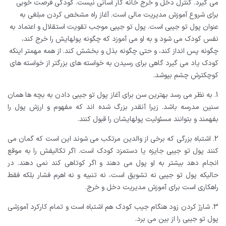
می گیرد. کنترل دخل و خرج خانه کار آسانی نیست. کودکی فرصت خوبی
برای شروع آموزش مدیریت مالی است. آغاز راه مشخص کردن مبلغی به
عنوان پول تو جیبی است. پول تو جیبی موجب تقویت استقلال و اعتماد به
نفس کودک می شود و به او می آموزد که چگونه پولهایش را خرج کند،
چگونه پس انداز کند، و حتی چگونه بذل و بخشش کند. از همه مهمتر اینکه
کودک یاد می گیرد گاهی برای رسیدن به خواسته های بزرگتر از خواسته های
کوچکترش چشم بپوشد.
1. به نظر می رسد بهترین سن برای آغاز پول تو جیبی دادن به بچه ها همان
سنین مدرسه باشد. زیرا آنقدر بزرگ شده اند که مفهوم و ارزش پول را
بفهمند و بتوانند مسئولیت پولهایشان را قبول کنند.
2. اشتباه بزرگی که برخی از والدین مرتکب می شوند این است که گمان می
کنند پول تو جیبی جایزه یا دستمزد کودک است. اگر تکالیفش را به موقع
انجام دهد بیشتر به او پول می دهند و اگر کوتاهی کند نمی دهند. در
حالیکه پول تو جیبی نه تشویق است، نه تنبیه و نه اهرم فشار بلکه فقط
راهکاری است برای آموزش مدیریت دخل و خرج.
3. شارژ کردن زود هنگام جیب کودک هم اشتباه است و تمام کارکرد آموزشی
پول تو جیبی را از بین می برد.