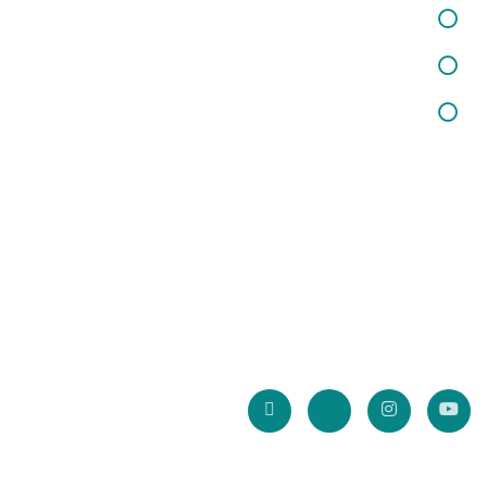
خدمات اختلالات کودکان
خدمات مشاوره خانواده وازدواج
خدمات مشاوره تحصیلی
خبرنامه سایت
با عضویت در خبرنامه سایت، از آخرین تخفیف و جشنواره ها بهره مند
شوید.
* آدرس ایمیل شما ذخیره نخواهد شد