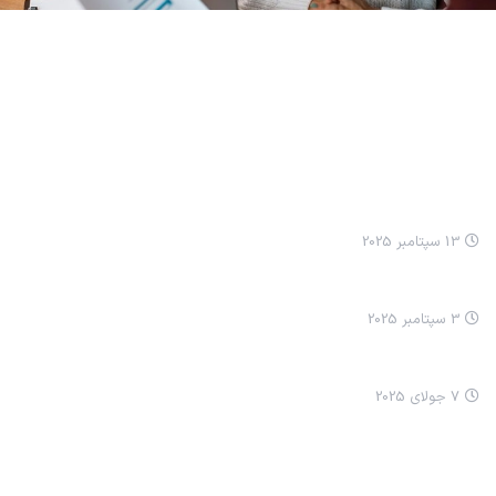
مطالب اخیر
انيميشن نيکا: مسواک زدن
13 سپتامبر 2025
انيميشن نيکا سلام کردن
3 سپتامبر 2025
چرا ما ترسناک شدیم؟
7 جولای 2025
خدمات ما