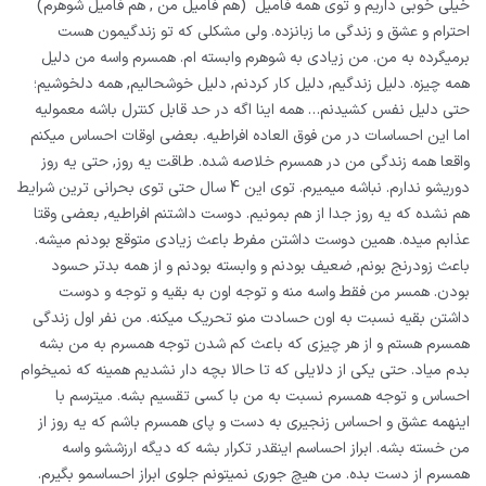
خیلی خوبی داریم و توی همه فامیل (هم فامیل من , هم فامیل شوهرم)
احترام و عشق و زندگی ما زبانزده. ولی مشکلی که تو زندگیمون هست
برمیگرده به من. من زیادی به شوهرم وابسته ام. همسرم واسه من دلیل
همه چیزه. دلیل زندگیم, دلیل کار کردنم, دلیل خوشحالیم, همه دلخوشیم؛
حتی دلیل نفس کشیدنم…
همه اینا اگه در حد قابل کنترل باشه معمولیه
اما این احساسات در من فوق العاده افراطیه. بعضی اوقات احساس میکنم
واقعا همه زندگی من در همسرم خلاصه شده. طاقت یه روز, حتی یه روز
دوریشو ندارم. نباشه میمیرم. توی این 4 سال حتی توی بحرانی ترین شرایط
هم نشده که یه روز جدا از هم بمونیم.
دوست داشتنم افراطیه, بعضی وقتا
عذابم میده. همین دوست داشتن مفرط باعث زیادی متوقع بودنم میشه.
باعث زودرنج بونم, ضعیف بودنم و وابسته بودنم و از همه بدتر حسود
بودن.
همسر من فقط واسه منه و توجه اون به بقیه و توجه و دوست
داشتن بقیه نسبت به اون حسادت منو تحریک میکنه. من نفر اول زندگی
همسرم هستم و از هر چیزی که باعث کم شدن توجه همسرم به من بشه
بدم میاد. حتی یکی از دلایلی که تا حالا بچه دار نشدیم همینه که نمیخوام
احساس و توجه همسرم نسبت به من با کسی تقسیم بشه.
میترسم با
اینهمه عشق و احساس زنجیری به دست و پای همسرم باشم که یه روز از
من خسته بشه. ابراز احساسم اینقدر تکرار بشه که دیگه ارزششو واسه
همسرم از دست بده. من هیچ جوری نمیتونم جلوی ابراز احساسمو بگیرم.