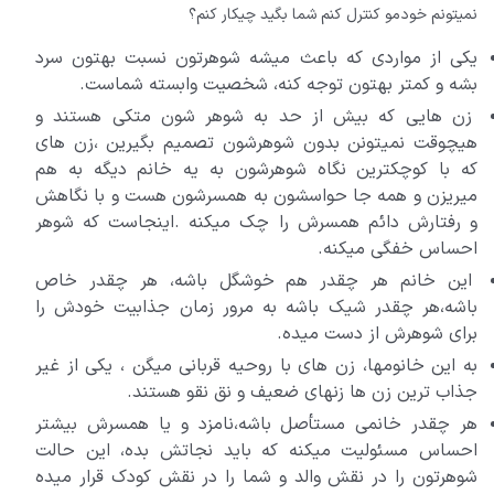
نمیتونم خودمو کنترل کنم شما بگید چیکار کنم؟
یکی از مواردی که باعث میشه شوهرتون نسبت بهتون سرد
بشه و کمتر بهتون توجه کنه، شخصیت وابسته شماست.
زن هایی که بیش از حد به شوهر شون متکی هستند و
هیچوقت نمیتونن بدون شوهرشون تصمیم بگیرین ،زن های
که با کوچکترین نگاه شوهرشون به یه خانم دیگه به هم
میریزن و همه جا حواسشون به همسرشون هست و با نگاهش
و رفتارش دائم همسرش را چک میکنه .اینجاست که شوهر
احساس خفگی میکنه.
این خانم هر چقدر هم خوشگل باشه، هر چقدر خاص
باشه،هر چقدر شیک باشه به مرور زمان جذابیت خودش را
برای شوهرش از دست میده.
به این خانومها، زن های با روحیه قربانی میگن ، یکی از غیر
جذاب ترین زن ها زنهای ضعیف و نق نقو هستند.
هر چقدر خانمی مستأصل باشه،نامزد و یا همسرش بیشتر
احساس مسئولیت میکنه که باید نجاتش بده، این حالت
شوهرتون را در نقش والد و شما را در نقش کودک قرار میده