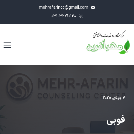
mehrafarincc@gmail.com
031-32210120
4 جولای 2025
فوبی