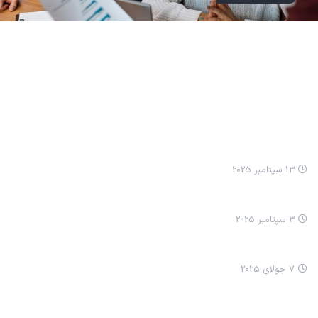
مطالب اخیر
انيميشن نيکا: مسواک زدن
13 سپتامبر 2025
انيميشن نيکا سلام کردن
3 سپتامبر 2025
چرا ما ترسناک شدیم؟
7 جولای 2025
خدمات ما