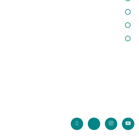
خدمات اختلالات کودکان
خدمات مشاوره خانواده وازدواج
خدمات مشاوره تحصیلی
خبرنامه سایت
با عضویت در خبرنامه سایت، از آخرین تخفیف و جشنواره ها بهره مند
شوید.
* آدرس ایمیل شما ذخیره نخواهد شد