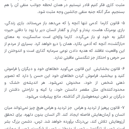
مثبت کاری فکر کنیم قادر نیستیم در همان لحظه جوانب منفی آن را هم
بسنجیم. مگر آنکه جنبه منفی جانشین وجه مثبت شود.
۵- قانون کارما
آدمی تنها آنچه را که می‌دهد باز می‌ستاند. بازی زندگی،
بازی بومرنگ هاست. پندار و کردار و گفتار انسان دیر یا زود با دقتی حیرت
انگیز به خود او باز می‌گردد.
کارما واژه‌ای است سانسکریت به معنای
«بازگشت». آنچه که آدمی بکارد، همان را درو خواهد کرد. بسیاری از مردم از
این واقعیت غافلند که هدیه دادن نوعی سرمایه گذاری است و اندوختن از
سر حرص و احتکار جز تنگدستی عاقبتی ندارد.
۶- قانون بخشایش
این قانون می‌گوید خطا‌‌های خود و دیگران را فراموش
کنید و ببخشید. فراموش کردن خطا‌‌های خود این حسن را دارد که تصویر
ذهنی شخص از خود، مخدوش نمی‌شود. هر اندیشه‌ی خشک و
محدود‌کننده‌ای مثل مقصر دانستن خود، یا کینه و ناراحتی داشتن از
دیگران بر ذهن نیمه‌هوشیار اثر گذاشته، مانع پیشرفت می‌شود.
۷- قانون پرهیز از تردید و هراس
جز تردید و هراس هیچ چیز نمی‌تواند میان
انسان و آرمان‌‌هایش فاصله ایجاد کند. اگر انسان بدون دلهره، برای تحقق
آرزو‌هایش تلاش کند، بی‌درنگ برآورده خواهد شد. ترس، دشمن بزرگ بشر
است. ترس از تنگدستی، ترس از بدبختی، ترس از شکست، ترس از بیماری،