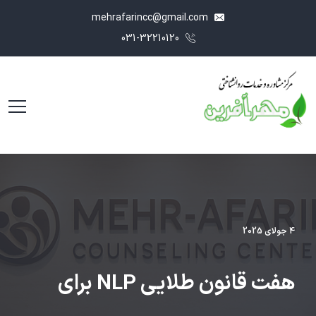
mehrafarincc@gmail.com
031-32210120
4 جولای 2025
هفت قانون طلایی NLP برای