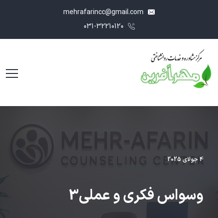
mehrafarincc@gmail.com
031-32210120
4 جولای 2025
وسواس فکری و عملی3