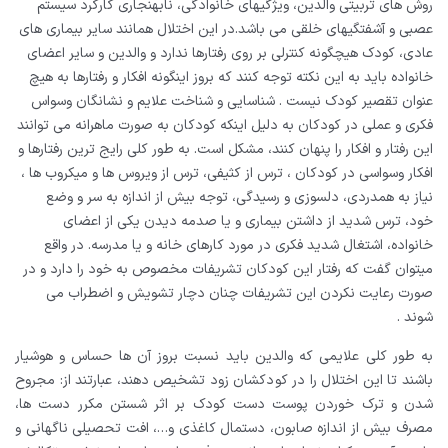
روش های تربیتی والدین، ویژگی­های خانوادگی، نابهنجاری کارکرد سیستم
عصبی و آشفتگی­های خلقی می باشد.در این اختلال همانند سایر بیماری های
عادی، کودک هیچگونه کنترلی بر روی رفتارها ندارد و والدین و سایر اعضای
خانواده باید به این نکته توجه کنند که بروز اینگونه افکار و رفتارها به هیچ
عنوان تقصیر کودک نیست . شناسایی و شناخت علایم و نشانگان وسواس
فکری و عملی در کودکان به دلیل اینکه کودکان به صورت ماهرانه می توانند
این رفتار و افکار را پنهان کنند، مشکل است. به طور کلی رایج ترین رفتارها و
افکار وسواسی در کودکان ، ترس از کثیفی، ترس از ویروس ها و میکروب ها ،
نیاز به همدردی، دلسوزی و رسیدگی، توجه بیش از اندازه به سر و وضع
خود، ترس شدید از داشتن بیماری و یا صدمه دیدن یکی از اعضای
خانواده، اشتغال شدید فکری در مورد کارهای خانه و یا مدرسه. در واقع
میتوان گفت که رفتار این کودکان تشریفات مخصوص به خود را دارد و در
صورت رعایت نکردن این تشریفات چنان دچار تشویش و اضطراب می
شوند .
به طور کلی علایمی که والدین باید نسبت بروز آن ها حساس و هوشیار
باشند تا این اختلال را در کودکشان زود تشخیص دهند، عبارتند از: مجروح
شدن و ترک خوردن پوست دست کودک بر اثر شستن مکرر دست ها،
مصرف بیش از اندازه صابون، دستمال کاغذی و…، افت تحصیلی ناگهانی و