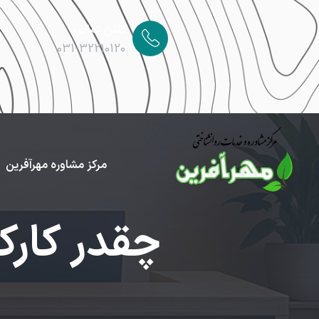
تلفن تماس
031-32210120
مرکز مشاوره مهرآفرین
چقدر کارک