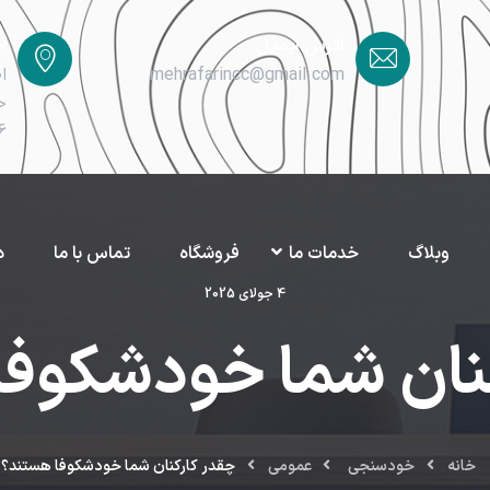
آدرس ایمیل
آ
mehrafarincc@gmail.com
ا
خ
6
وبلاگ
خدمات ما
فروشگاه
تماس با ما
د
4 جولای 2025
نان شما خودشکوف
خانه
خودسنجی
عمومی
چقدر کارکنان شما خودشکوفا هستند؟