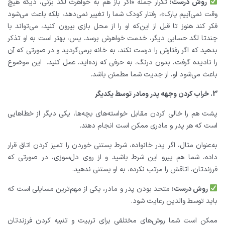
روش درست:
تکرار جمله «اگر باز هم به خواهرت لگد بزنی، دیگه هیچ
وقت نمی‌آییم پارک»، رفتار کودک شما را تغییر نمی‌دهد، بلکه باعث می‌شود
فکر کند هنوز تا قبل از این‌که او را از محل بازی بیرون کنید، می‌تواند با
چندتا لگد حسابی دیگر، خدمت خواهرش برسد. پس، بهتر است به او تذکر
بدهید که اگر رفتارش را درست نکند، به خانه برمی‌گردید و در صورتی که آن
را نادیده گرفت، بدون درنگ، به حرفی که زده‌اید، عمل کنید.
این موضوع
باعث می‌شود او، از جدیت شما مطمئن باشد.
3. خراب کردن وجهه پدر ومادر توسط یکدیگر
پشت هم را خالی کردن مقابل خواسته‌های بچه‌ها، یکی دیگر از خطاهایی
است که هر پدر و مادری ممکن است انجام دهند.
به‌عنوان مثال، اگر پدر خانواده، شرط بستنی خوردن را تمیز کردن اتاق قرار
داده، شما هم پیرو این شرط باشید و از روی دل‌سوزی، در صورتی که
فرزندتان، اتاقش را مرتب نکرده، به او بستنی ندهید.
روش درست:
متحد بودن پدر و مادر، یکی از مهم‌ترین مسایلی است که
باید توسط والدین رعایت شود.
ممکن است شما روش‌های مختلفی برای تربیت و تنبیه کردن فرزندتان