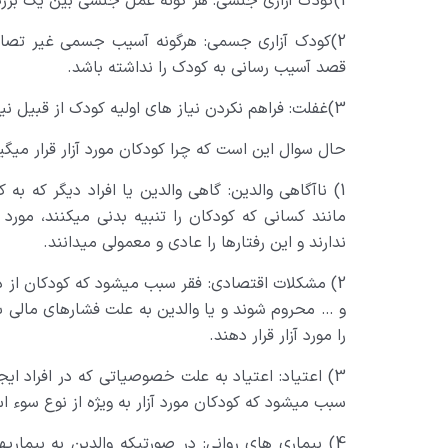
1)کودک آزاری جنسی: هر گونه عمل جنسی بین یک بزرگسال و یک کودک با نیت لذت جنسی.
2)کودک آزاری جسمی: هرگونه آسیب جسمی غیر تصاد
قصد آسیب رسانی به کودک را نداشته باشد.
3)غفلت: فراهم نکردن نیاز های اولیه کودک از قبیل نیازهای جسمانی، تحصیلی و عاطفی.
حال سوال این است که چرا کودکان مورد آزار قرار می­گیر
1) ناآگاهی والدین: گاهی والدین یا افراد دیگر که به ک
مانند کسانی که کودکان را تنبیه بدنی می­کنند، مورد
ندارند و این رفتارها را عادی و معمولی می­دانند.
2) مشکلات اقتصادی: فقر سبب می­شود که کودکان از
و … محروم شوند و یا والدین به علت فشارهای مالی ب
را مورد آزار قرار دهند.
3) اعتیاد: اعتیاد به علت خصوصیاتی که در افراد ا
سبب می­شود که کودکان مورد آزار به ویژه از نوع سوء اس
4) بیماری های روانی: در صورتیکه والدین به بیماری