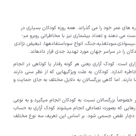
ه هاي عمر خود را مي گذراند. همه روزه كودكان بسياري در
جهان بر اثر بيماريهاي قابل پيشگيري جان خود را از دست مي دهند و تعداد بيشماري نيز با مخاطراتي روبرو مي­
،بيسوادي،سوءتغذيه،جنگ، انواع سوءاستفاده­ها، تبعيض نژادي
ان را در سراسر جهان مورد تهديد جدي قرار داده­اند.
ری است. کودک آزاری یعنی هر گونه رفتار یا کوتاهی در انجام
ره اندازد. کودکان به علت ویژگیهایی که از نظر سنی دارند
 دارند. اما گاهی بزرگسالان به دلایل مختلف به جای حمایت و
 خصوصاً بزرگسالان نسبت به کودکان انجام می­گیرد و به نوعی
رهایی که بصورت تصادفی انجام می­شوند کودک آزاری به حساب
بیل دچار نقص جسمی شود. بر اساس این تعریف سه نوع مختلف