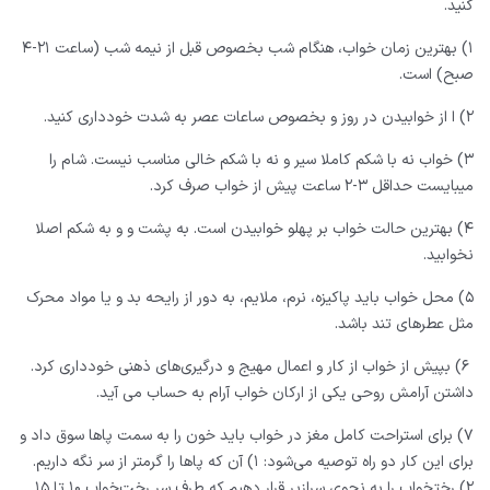
ﮐﻨﯿﺪ.
۱) ﺑﻬﺘﺮﯾﻦ ﺯﻣﺎﻥ ﺧﻮﺍﺏ، ﻫﻨﮕﺎﻡ ﺷﺐ ﺑﺨﺼﻮﺹ ﻗﺒﻞ ﺍﺯ ﻧﯿﻤﻪ ﺷﺐ (ﺳﺎﻋﺖ ۲۱-۴
ﺻﺒﺢ) ﺍﺳﺖ.
۲) ﺍ ﺍﺯ ﺧﻮﺍﺑﯿﺪﻥ ﺩﺭ ﺭﻭﺯ ﻭ ﺑﺨﺼﻮﺹ ﺳﺎﻋﺎﺕ ﻋﺼﺮ ﺑﻪ ﺷﺪﺕ ﺧﻮﺩﺩﺍﺭﯼ ﮐﻨﯿﺪ.
۳) ﺧﻮﺍﺏ ﻧﻪ ﺑﺎ ﺷﮑﻢ ﮐﺎﻣﻼ‌ ﺳﯿﺮ ﻭ ﻧﻪ ﺑﺎ ﺷﮑﻢ ﺧﺎﻟﯽ ﻣﻨﺎﺳﺐ ﻧﯿﺴﺖ. ﺷﺎﻡ ﺭﺍ
ﻣﯿﺒﺎﯾﺴﺖ ﺣﺪﺍﻗﻞ ۳-۲ ﺳﺎﻋﺖ ﭘﯿﺶ ﺍﺯ ﺧﻮﺍﺏ ﺻﺮﻑ ﮐﺮﺩ.
۴) ﺑﻬﺘﺮﯾﻦ ﺣﺎﻟﺖ ﺧﻮﺍﺏ ﺑﺮ ﭘﻬﻠﻮ ﺧﻮﺍﺑﯿﺪﻥ ﺍﺳﺖ. ﺑﻪ ﭘﺸﺖ ﻭ ﻭ ﺑﻪ ﺷﮑﻢ ﺍﺻﻼ‌
ﻧﺨﻮﺍﺑﯿﺪ.
۵) ﻣﺤﻞ ﺧﻮﺍﺏ ﺑﺎﯾﺪ ﭘﺎﮐﯿﺰﻩ، ﻧﺮﻡ، ﻣﻼ‌ﯾﻢ، ﺑﻪ ﺩﻭﺭ ﺍﺯ ﺭﺍﯾﺤﻪ ﺑﺪ ﻭ ﯾﺎ ﻣﻮﺍﺩ ﻣﺤﺮﮎ
ﻣﺜﻞ ﻋﻄﺮﻫﺎﯼ ﺗﻨﺪ ﺑﺎﺷﺪ.
۶) ﺑﭙﯿﺶ ﺍﺯ ﺧﻮﺍﺏ ﺍﺯ ﮐﺎﺭ ﻭ ﺍﻋﻤﺎﻝ ﻣﻬﯿﺞ ﻭ ﺩﺭﮔﯿﺮﯼ‌ﻫﺎﯼ ﺫﻫﻨﯽ ﺧﻮﺩﺩﺍﺭﯼ ﮐﺮﺩ.
ﺩﺍﺷﺘﻦ ﺁﺭﺍﻣﺶ ﺭﻭﺣﯽ ﯾﮑﯽ ﺍﺯ ﺍﺭﮐﺎﻥ ﺧﻮﺍﺏ ﺁﺭﺍﻡ ﺑﻪ ﺣﺴﺎﺏ ﻣﯽ ﺁﯾﺪ.
۷) ﺑﺮﺍﯼ ﺍﺳﺘﺮﺍﺣﺖ ﮐﺎﻣﻞ ﻣﻐﺰ ﺩﺭ ﺧﻮﺍﺏ ﺑﺎﯾﺪ ﺧﻮﻥ ﺭﺍ ﺑﻪ ﺳﻤﺖ ﭘﺎﻫﺎ ﺳﻮﻕ ﺩﺍﺩ ﻭ
ﺑﺮﺍﯼ ‌ﺍﯾﻦ ﮐﺎﺭ ﺩﻭ ﺭﺍﻩ ﺗﻮﺻﯿﻪ ﻣﯽ‌ﺷﻮﺩ: ۱) ﺁﻥ ﮐﻪ ﭘﺎﻫﺎ ﺭﺍ ﮔﺮﻣﺘﺮ ﺍﺯ ﺳﺮ ﻧﮕﻪ ﺩﺍﺭﯾﻢ.
۲) ﺭﺧﺘﺨﻮﺍﺏ ﺭﺍ ﺑﻪ ﻧﺤﻮﯼ ﺳﺮﺍﺯﯾﺮ ﻗﺮﺍﺭ ﺩﻫﯿﻢ ﮐﻪ ﻃﺮﻑ ﺳﺮ ﺭﺧﺖ‌ﺧﻮﺍﺏ ۱۰ ﺗﺎ ۱۵