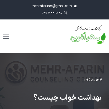
mehrafarincc@gmail.com
031-32210120
4 جولای 2025
ﺑﻬﺪﺍﺷﺖ ﺧﻮﺍﺏ ﭼﯿﺴﺖ؟