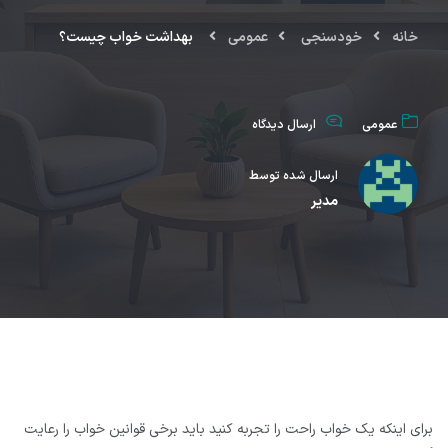
خانه
خودسنجی
عمومی
ﺑﻬﺪﺍﺷﺖ ﺧﻮﺍﺏ ﭼﯿﺴﺖ؟
عمومی
ارسال دیدگاه
ارسال شده توسط
مدیر
ﺑﺮﺍﯼ ﺍﯾﻨﮑﻪ ﯾﮏ ﺧﻮﺍﺏ ﺭﺍﺣﺖ ﺭﺍ ﺗﺠﺮﺑﻪ ﮐﻨﯿﺪ ﺑﺎﯾﺪ ﺑﺮﺧﯽ ﻗﻮﺍﻧﯿﻦ ﺧﻮﺍﺏ ﺭﺍ ﺭﻋﺎﯾﺖ