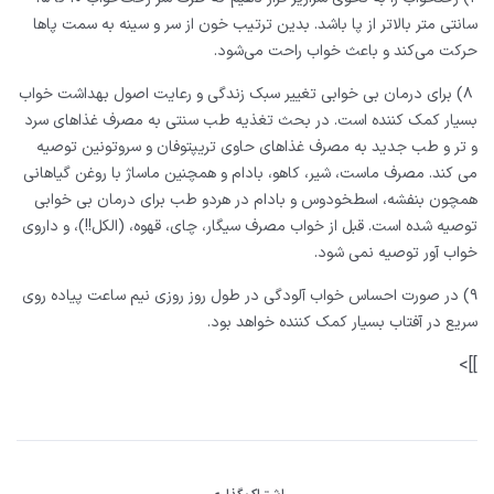
ﺳﺎﻧﺘﯽ ﻣﺘﺮ ﺑﺎﻻ‌ﺗﺮ ﺍﺯ ﭘﺎ ﺑﺎﺷﺪ. ﺑﺪﯾﻦ ﺗﺮﺗﯿﺐ ﺧﻮﻥ ﺍﺯ ﺳﺮ ﻭ ﺳﯿﻨﻪ ﺑﻪ ﺳﻤﺖ ﭘﺎﻫﺎ
ﺣﺮﮐﺖ ﻣﯽ‌ﮐﻨﺪ ﻭ ﺑﺎﻋﺚ ﺧﻮﺍﺏ ﺭﺍﺣﺖ ﻣﯽ‌ﺷﻮﺩ.
۸) ﺑﺮﺍﯼ ﺩﺭﻣﺎﻥ ﺑﯽ ﺧﻮﺍﺑﯽ ﺗﻐﯿﯿﺮ ﺳﺒﮏ ﺯﻧﺪﮔﯽ ﻭ ﺭﻋﺎﯾﺖ ﺍﺻﻮﻝ ﺑﻬﺪﺍﺷﺖ ﺧﻮﺍﺏ
ﺑﺴﯿﺎﺭ ﮐﻤﮏ ﮐﻨﻨﺪﻩ ﺍﺳﺖ. ﺩﺭ ﺑﺤﺚ ﺗﻐﺬﯾﻪ ﻃﺐ ﺳﻨﺘﯽ ﺑﻪ ﻣﺼﺮﻑ ﻏﺬﺍﻫﺎﯼ ﺳﺮﺩ
ﻭ ﺗﺮ ﻭ ﻃﺐ ﺟﺪﯾﺪ ﺑﻪ ﻣﺼﺮﻑ ﻏﺬﺍﻫﺎﯼ ﺣﺎﻭﯼ ﺗﺮﯾﭙﺘﻮﻓﺎﻥ ﻭ ﺳﺮﻭﺗﻮﻧﯿﻦ ﺗﻮﺻﯿﻪ
ﻣﯽ ﮐﻨﺪ. ﻣﺼﺮﻑ ﻣﺎﺳﺖ، ﺷﯿﺮ، ﮐﺎﻫﻮ، ﺑﺎﺩﺍﻡ ﻭ ﻫﻤﭽﻨﯿﻦ ﻣﺎﺳﺎﮊ ﺑﺎ ﺭﻭﻏﻦ ﮔﯿﺎﻫﺎﻧﯽ
ﻫﻤﭽﻮﻥ ﺑﻨﻔﺸﻪ، ﺍﺳﻄﺨﻮﺩﻭﺱ ﻭ ﺑﺎﺩﺍﻡ ﺩﺭ ﻫﺮﺩﻭ ﻃﺐ ﺑﺮﺍﯼ ﺩﺭﻣﺎﻥ ﺑﯽ ﺧﻮﺍﺑﯽ
ﺗﻮﺻﯿﻪ ﺷﺪﻩ ﺍﺳﺖ. ﻗﺒﻞ ﺍﺯ ﺧﻮﺍﺏ ﻣﺼﺮﻑ ﺳﯿﮕﺎﺭ، ﭼﺎﯼ، ﻗﻬﻮﻩ، (ﺍﻟﮑﻞ!!)، ﻭ ﺩﺍﺭﻭﯼ
ﺧﻮﺍﺏ ﺁﻭﺭ ﺗﻮﺻﯿﻪ ﻧﻤﯽ ﺷﻮﺩ.
۹) ﺩﺭ ﺻﻮﺭﺕ ﺍﺣﺴﺎﺱ ﺧﻮﺍﺏ ﺁﻟﻮﺩﮔﯽ ﺩﺭ ﻃﻮﻝ ﺭﻭﺯ ﺭﻭﺯﯼ ﻧﯿﻢ ﺳﺎﻋﺖ ﭘﯿﺎﺩﻩ ﺭﻭﯼ
ﺳﺮﯾﻊ ﺩﺭ ﺁﻓﺘﺎﺏ ﺑﺴﯿﺎﺭ ﮐﻤﮏ ﮐﻨﻨﺪﻩ ﺧﻮﺍﻫﺪ ﺑﻮﺩ.
]]>