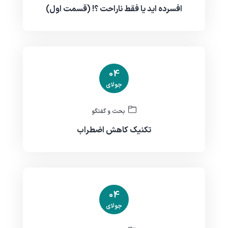
افسرده اید یا فقط ناراحت ؟! (قسمت اول)
04
جولای
بحث و گفتگو
تکنیک کاهش اضطراب
04
جولای