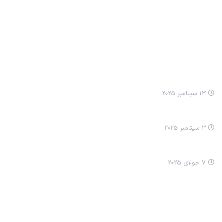
مطالب اخیر
انيميشن نيکا: مسواک زدن
13 سپتامبر 2025
انيميشن نيکا سلام کردن
3 سپتامبر 2025
چرا ما ترسناک شدیم؟
7 جولای 2025
خدمات ما