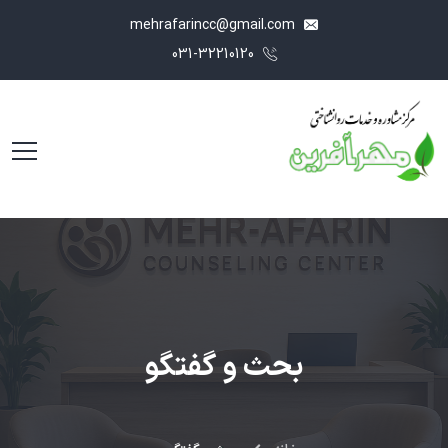
mehrafarincc@gmail.com
031-32210120
بحث و گفتگو