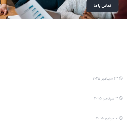
تماس با ما
مطالب اخیر
انيميشن نيکا: مسواک زدن
13 سپتامبر 2025
انيميشن نيکا سلام کردن
3 سپتامبر 2025
چرا ما ترسناک شدیم؟
7 جولای 2025