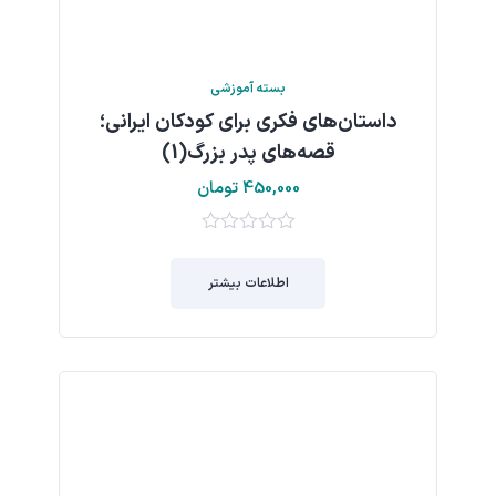
بسته آموزشی
داستان‌هاي فكري براي كودكان ايراني؛
قصه‌هاي پدر بزرگ(1)
450,000
تومان
0
از
اطلاعات بیشتر
5