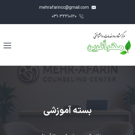
mehrafarincc@gmail.com
031-32210120
بسته آموزشی