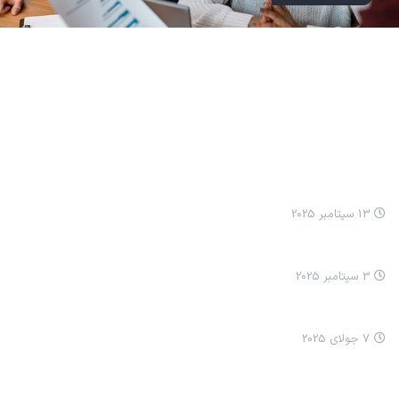
مطالب اخیر
انيميشن نيکا: مسواک زدن
13 سپتامبر 2025
انيميشن نيکا سلام کردن
3 سپتامبر 2025
چرا ما ترسناک شدیم؟
7 جولای 2025
خدمات ما