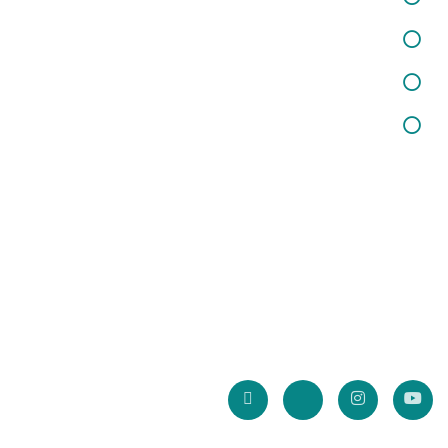
خدمات اختلالات کودکان
خدمات مشاوره خانواده وازدواج
خدمات مشاوره تحصیلی
خبرنامه سایت
با عضویت در خبرنامه سایت، از آخرین تخفیف و جشنواره ها بهره مند
شوید.
* آدرس ایمیل شما ذخیره نخواهد شد