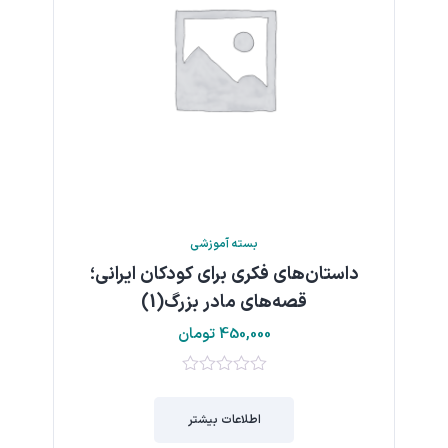
بسته آموزشی
داستان‌هاي فكري براي كودكان ايراني؛
قصه‌هاي مادر بزرگ(1)
450,000
تومان
0
از
اطلاعات بیشتر
5