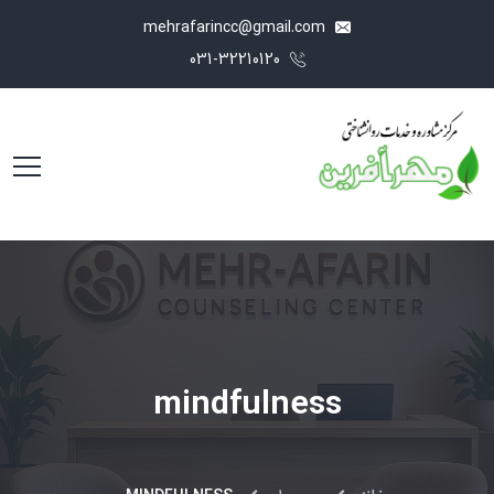
mehrafarincc@gmail.com
031-32210120
mindfulness