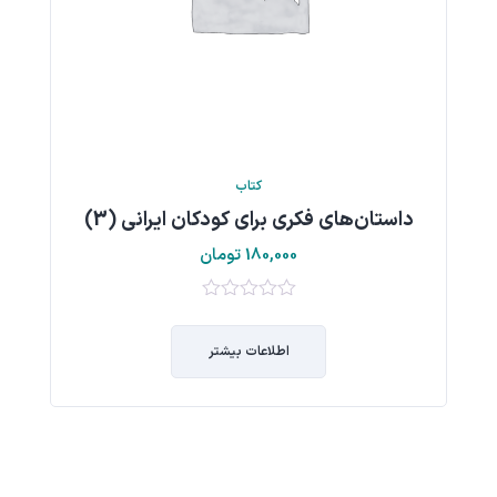
کتاب
داستان‌هاي فكري براي كودكان ايراني (3)
180,000
تومان
0
از
اطلاعات بیشتر
5