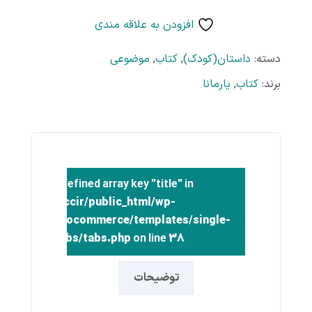
افزودن به علاقه مندی
دسته:
داستان(کودک)
,
کتاب
,
موضوعی
برند:
کتاب
,
یارمانا
Warning
: Undefined array key "title" in
/home/inccir/public_html/wp-
t/plugins/woocommerce/templates/single-
product/tabs/tabs.php
on line
38
توضیحات