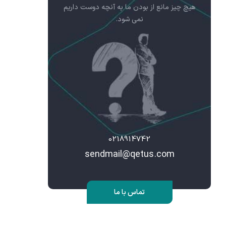
هیچ چیز مانع از بودن ما به آنچه دوست داریم
نمی شود.
0218914742
sendmail@qetus.com
تماس با ما