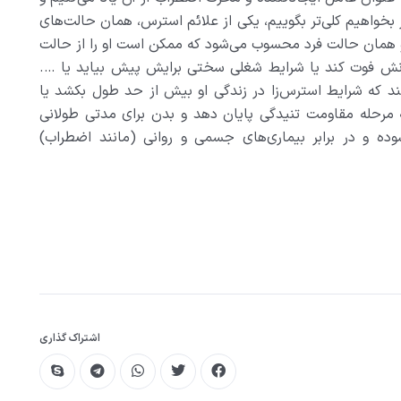
خواهيم کلي‌تر بگوييم، يکي از علائم استرس، همان حالت‌هاي
 همان حالت فرد محسوب مي‌شود که ممکن است او را از حالت
زانش فوت کند يا شرايط شغلي سختي برايش پيش بيايد يا ….
د که شرايط استرس‌زا در زندگي او بيش از حد طول بکشد يا
 مرحله مقاومت تنيدگي پايان دهد و بدن براي مدتي طولاني
ه و در برابر بيماري‌هاي جسمي و رواني (مانند اضطراب)
اشتراک گذاری