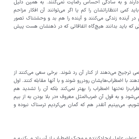
ي دارند و به سادگي احساس رضايت نمي‌کنند. به همين دليل
 کمي انتظاراتشان را کم يا اگر مي‌توانند آن افکار مزاحم
م در آينده زندگي مي‌کنند و آينده را هم بد و وحشتناک تصور
ي که بايد بدانند هيچ‌گاه اتفاقاتي که در ذهنشان هست پيش
 ترجيح مي‌دهند از کنار آن رد شوند. برخي سعي مي‌کنند از
هند با اضطراب‌هايشان رودررو شوند و با آنها مقابله کنند. اول
اب‌زا نه‌تنها اضطراب را بهتر نمي‌کند بلکه آن را تشديد هم
ي‌شود و به قول آن ضرب‌المثل معروف «در بلا بودن به از بيم
ويم، مي‌بينيم آنقدر هم که گمان مي‌کرديم ترسناک نبوده و
 عنوان عامل ايجادکننده و محرک اضطراب از آن ياد مي‌کنيم و