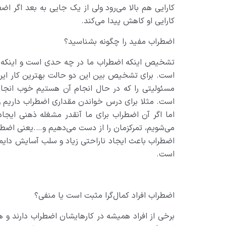
کارايي هم بالا مي‌رود ولي از يک جايي به بعد اگر اضط
کارايي او کاهش پيدا مي‌کند
.
اضطراب مفيد را چگونه بشناسيد؟
تشخيص اينکه اضطراب ما در چه حدي است و اينکه آي
است. براي تشخيص بين اين دو حالت بهترين کار اين 
مسئوليتي را که در حال انجام آن هستيم خوب انجام
است. مثلا براي درس خواندن مقداري اضطراب داريم و 
اما اگر آن اضطراب براي ما آنقدر مشغله ذهني ايجا
مي‌شويم، تمرکزمان را از دست مي‌دهيم و….يعني اضطرا
اضطراب باعث ايجاد ناراحتي زياد و سلب آسايش داي
است
.
اضطراب افراد کمال‌گرا مثبت است يا منفي؟
برخي از افراد هميشه در کارهايشان اضطراب دارند و