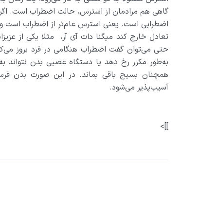
گاهي هم مرادمان از استرس، حالت اضطراب است. اگر ب
اضطرابي است. يعني استرس‌ عام‌تر از اضطراب است و
تعادل خارج کند میگنا دات آی آر، مثلا يکي از عزي
حتي مي‌توان گفت اضطراب هنگامي در فرد بروز مي‌کن
به‌طور مکرر رخ دهد يا دستگاه عصبي بدن نتواند به
همچنان بسيج باقي بماند. در اين صورت بدن فرسود
آسيب‌پذير مي‌شود
.
]]>