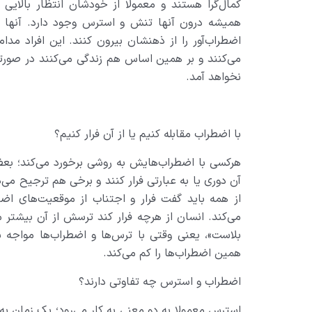
کمال‌گرا هستند و معمولا از خودشان انتظار بالاي
هميشه درون آنها تنش و استرس وجود دارد. آنها بايد
اضطراب‌آور را از ذهنشان بيرون کنند. اين افراد مدا
مي‌کنند و بر همين اساس هم زندگي مي‌کنند در صورت
نخواهد آمد
.
با اضطراب مقابله کنيم يا از آن فرار کنيم؟
هرکسي با اضطراب‌هايش به روشي برخورد مي‌کند؛ بعضي
آن دوري يا به عبارتي فرار کنند و برخي هم ترجيح مي‌د
از همه بايد گفت فرار و اجتناب از موقعيت‌هاي اضطر
مي‌کند. انسان از هرچه فرار کند ترسش از آن بيشتر م
بلاست»، يعني وقتي با ترس‌ها و اضطراب‌ها مواجه ش
همين اضطراب‌ها را کم مي‌کند
.
اضطراب و استرس چه تفاوتي دارند؟
استرس معمولا به دو معني به کار مي‌رود؛ يک زمان به