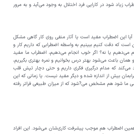
راب زياد شود در کارايي فرد اختلال به وجود مي‌آيد و به مرور
ا اين اضطراب مفيد است يا آثار منفي روي کار گاهي مشکل
است که دقت کنيم ببينيم به واسطه اضطرابي که داريم کار و
 مي‌دهيم يا نه؟ اگر خوب انجام مي‌دهيم، اضطراب ما مفيد
همان باعث مي‌شود بهتر درس بخوانيم و نمره بهتري بگيريم،
د مي‌کند که مدام درگيري فکري داريم و حتي دچار تپش قلب
بمان بيش از اندازه شده و ديگر مفيد نيست. يا زماني که اين
مي ما شود هم مشخص مي?شود که از ميزان طبيعي فراتر رفته
 همين اضطراب هم موجب پيشرفت کاري‌شان مي‌شود. اين افراد