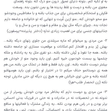
به او تکیه کنم…بتونه دنیای عمیق ِ درون منو درک کنه .بتونه راهنمای
معنوی من باشه و درست و غلط پدیده ها رو بمن نشون بده…وسعت
فکرش و استحکام شخصیتش برای من جذاب باشه و با مغناطیس وجودشو
منو محو خودش کنه…منو ازین غُربت و تنهایی که تو خانواده و جامعه دارم
نجات بده…چیزای دیگه مثل پول و مقام و شهرت و سن و سال و یا
جذابیتهای جنسی برای من اهمیت زیادی نداره
(دختر ِ پذیرنده=پرسفون)
2- من مردی رو میخوام که مایه سربلندی من جلوی زنهای دیگه باشه…
بهش پُز بدم و افتخار کنم..امکانات و موقعیت ممتازی تو جامعه داشته
باشه…همه جا نفوذ و بُرش داشته باشه…دو نفری مثل یه یه پادشاه و ملکه
چشمها رو بسمت خودمون خیره کنیم…اون باید وجود منو از خودش هم
بیشتر دوست داشته باشه…اون باید فقط و فقط در تملک من باشه..من هم
همه ی دوستانمو حذف میکنم تا در اختیار او باشم…اون باید هوسهاشو
کشته باشه و حتی توی خیالش هم به هیچ زن دیگه ای حتی مادرش توجه
نکنه
(زن انحصار طلب=هِرا)
3- من مردی رو دوست دارم که بخاطر مرد بودن خودش روسرتر از من
ندونه..نه در تحصیلات نه در مادیات و نه حتی در فیزیک بدنی احساس
برتر بودن و در راس هرم بودن نکنه…یه زندگی مشترک با فعالیتها و منافع
مشترک بدون رومانتیک بازی و احساساتی گری….بدون ترس و ملاحظه