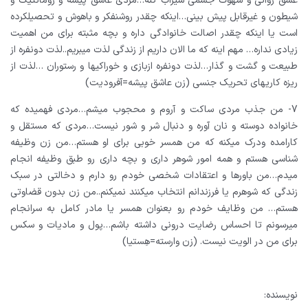
عشق روانی و شهوت جسمی سیراب کنه…مردی عاشق پیشه و رومانتیک و
شیطون و غیرقابل پیش بینی…اینکه چقدر روشنفکر و باهوش و تحصیلکرده
است یا اینکه چقدر اصالت خانوادگی داره و بچه مثبته برای من اهمیت
زیادی نداره… مهم اینه که ما الان داریم از زندگی لذت میبریم..لذت دونفره از
طبیعت و گشت و گذار…لذت دونفره ازبازی و خوراکیها و رستوران …لذت از
ریزه کاریهای تحریک جنسی
(زن عاشق پیشه=آفرودیت)
7- من جذب مردی ساکت و آروم و محجوب میشم…مردی فهمیده که
خانواده دوسته و نان آوره و دنبال شر و شور نیست…مردی که مستقل و
کارامده ودرک میکنه که من همسر خوبی برای او هستم…من زن وظیفه
شناسی هستم و همه امور شوهر داری و بچه داری رو طبق وظیفه انجام
میدم…من باورها و اعتقادات شخصی خودم رو دارم و دخالتی در سبک
زندگی که شوهرم یا فرزندانم انتخاب میکنند نمیکنم..من زن بدون قضاوتی
هستم… من وظایف خودم رو بعنوان همسر یا مادر کامل به سرانجام
میرسونم تا احساس رضایت درونی داشته باشم…پول و مادیات و سکس
برای من در الویت نیست.
(زن وارسته=هِستیا)
نویسنده: