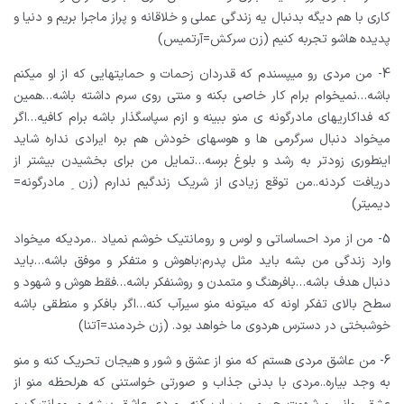
کاری با هم دیگه بدنبال یه زندگی عملی و خلاقانه و پراز ماجرا بریم و دنیا و
پدیده هاشو تجربه کنیم
(زن سرکش=آرتمیس)
4- من مردی رو میپسندم که قدردان زحمات و حمایتهایی که از او میکنم
باشه…نمیخوام برام کار خاصی بکنه و منتی روی سرم داشته باشه…همین
که فداکاریهای مادرگونه ی منو ببینه و ازم سپاسگذار باشه برام کافیه…اگر
میخواد دنبال سرگرمی ها و هوسهای خودش هم بره ایرادی نداره شاید
اینطوری زودتر به رشد و بلوغ برسه…تمایل من برای بخشیدن بیشتر از
دریافت کردنه..من توقع زیادی از شریک زندگیم ندارم
(زن ِ مادرگونه=
دیمیتر)
5- من از مرد احساساتی و لوس و رومانتیک خوشم نمیاد ..مردیکه میخواد
وارد زندگی من بشه باید مثل پدرم:باهوش و متفکر و موفق باشه…باید
دنبال هدف باشه…بافرهنگ و متمدن و روشنفکر باشه…فقط هوش و شهود و
سطح بالای تفکر اونه که میتونه منو سیرآب کنه…اگر بافکر و منطقی باشه
خوشبختی در دسترس هردوی ما خواهد بود.
(زن خردمند=آتنا)
6- من عاشق مردی هستم که منو از عشق و شور و هیجان تحریک کنه و منو
به وجد بیاره..مردی با بدنی جذاب و صورتی خواستنی که هرلحظه منو از